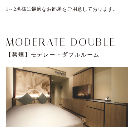
1～2名様に最適なお部屋をご用意しております。
ACCESS
NEWS
MODERATE DOUBLE
FAQ
【禁煙】モデレートダブルルーム
CONTACT
採用情報
プライバシポリシー
宿泊約款
宿泊税
ホテルパンフレット